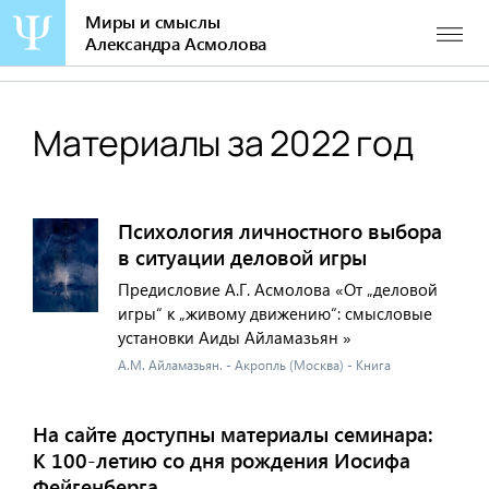
Миры и смыслы
Александра Асмолова
Перейти
к
содержанию
Материалы за 2022 год
Психология личностного выбора
в ситуации деловой игры
Предисловие А.Г. Асмолова «От „деловой
игры“ к „живому движению“: смысловые
установки Аиды Айламазьян »
А.М. Айламазьян. - Акропль (Москва) - Книга
На сайте доступны материалы семинара:
К 100-летию со дня рождения Иосифа
Фейгенберга