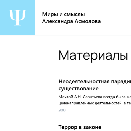
Перейти
к
Миры и смыслы
содержанию
Александра Асмолова
Материалы 
Неодеятельностная парадиг
существование
Мечтой А.Н. Леонтьева всегда была м
целенаправленных деятельностей, а т
2003
Террор в законе