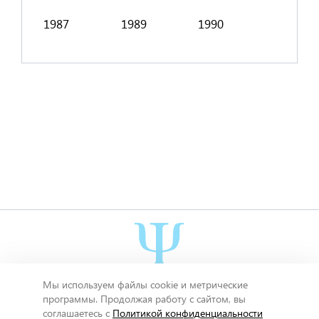
1987
1989
1990
2001
Мы используем файлы cookie и метрические
Миры и смыслы Александра Асмолова
программы. Продолжая работу с сайтом, вы
© 2011 - 2026.
Александр Асмолов
. Все права защищены.
О проекте
соглашаетесь с
Политикой конфиденциальности