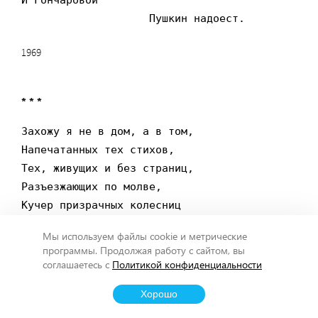
И Гончаровой

                    Пушкин надоест.
1969
* * *
Захожу я не в дом, а в том,

Напечатанных тех стихов,

Тех, живущих и без страниц,

Разъезжающих по молве,

Кучер призрачных колесниц

Гонит эти стихи ко мне.

Мы используем файлы cookie и метрические
И везет он ко мне их боль,

программы. Продолжая работу с сайтом, вы
По дороге не выронит страх,

соглашаетесь с
Политикой конфиденциальности
И о том, что будет со мной,

Хорошо
В напечатанных тех стихах …