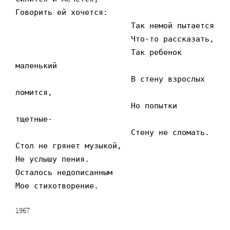
Говорить ей хочется:

                         Так немой пытается

                         Что-то рассказать,

                         Так ребенок 
маленький

                         В стену взрослых 
ломится,

                         Но попытки 
тщетные-

                         Стену не сломать.

Стол не грянет музыкой,

Не услышу пения.

Осталось недописанным

Мое стихотворение.
1967