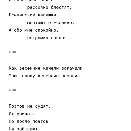
       рассеяно блестят.

Есенинские девушки

       мечтают о Есенине,

А обо мне спокойно,

       негромко говорят.

***

Как весенние качели закачали

Мою голову весенние печали…

***

Поэтов не судят.

Их убивают.

Но после поэтов

Не забывают.