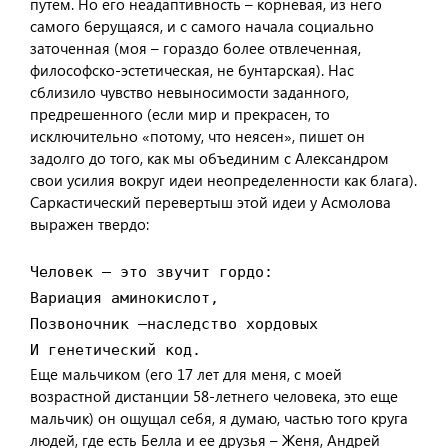
путем. Но его неадаптивность – корневая, из него
самого берущаяся, и с самого начала социально
заточенная (моя – гораздо более отвлеченная,
философско-эстетическая, не бунтарская). Нас
сблизило чувство невыносимости заданного,
предрешенного (если мир и прекрасен, то
исключительно «потому, что неясен», пишет он
задолго до того, как мы объединим с Александром
свои усилия вокруг идеи неопределенности как блага).
Саркастический перевертыш этой идеи у Асмолова
выражен твердо:
Человек – это звучит гордо:

Вариация аминокислот,

Позвоночник –наследство хордовых

И генетический код.
Еще мальчиком (его 17 лет для меня, с моей
возрастной дистанции 58-летнего человека, это еще
мальчик) он ощущал себя, я думаю, частью того круга
людей, где есть Белла и ее друзья – Женя, Андрей