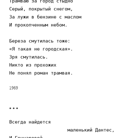
Трамваю за город стыдно

Серый, покрытый снегом,

За лужи в бензине с маслом

И прокопченным небом.

Береза смутилась тоже:

«Я такая не городская».

Зря смутилась.

Никто из прохожих

Не понял роман трамвая.
1969
* * *
Всегда найдется

                     маленький Дантес,
