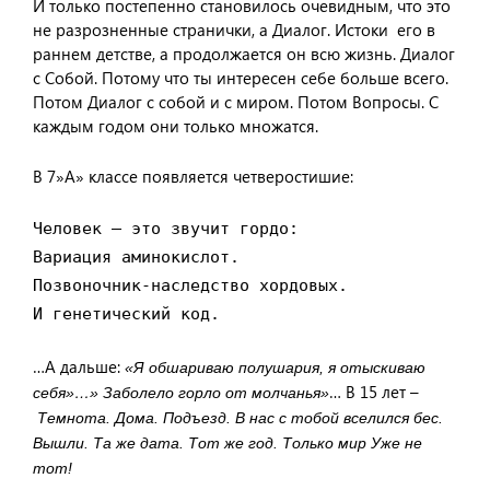
И только постепенно становилось очевидным, что это
не разрозненные странички, а Диалог. Истоки его в
раннем детстве, а продолжается он всю жизнь. Диалог
с Собой. Потому что ты интересен себе больше всего.
Потом Диалог с собой и с миром. Потом Вопросы. С
каждым годом они только множатся.
В 7»А» классе появляется четверостишие:
Человек – это звучит гордо:

Вариация аминокислот.

Позвоночник-наследство хордовых.

И генетический код.
…А дальше:
«Я обшариваю полушария, я отыскиваю
… В 15 лет –
себя»…» Заболело горло от молчанья»
Темнота. Дома. Подъезд. В нас с тобой вселился бес.
Вышли. Та же дата. Тот же год. Только мир Уже не
тот!