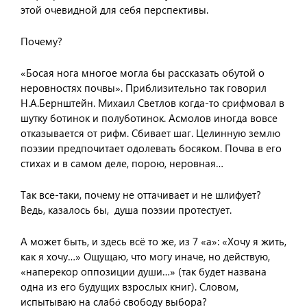
этой очевидной для себя перспективы.
Почему?
«Босая нога многое могла бы рассказать обутой о
неровностях почвы». Приблизительно так говорил
Н.А.Бернштейн. Михаил Светлов когда-то срифмовал в
шутку ботинок и полуботинок. Асмолов иногда вовсе
отказывается от рифм. Сбивает шаг. Целинную землю
поэзии предпочитает одолевать босяком. Почва в его
стихах и в самом деле, порою, неровная…
Так все-таки, почему не оттачивает и не шлифует?
Ведь, казалось бы, душа поэзии протестует.
А может быть, и здесь всё то же, из 7 «а»: «Хочу я жить,
как я хочу…» Ощущаю, что могу иначе, но действую,
«наперекор оппозиции души…» (так будет названа
одна из его будущих взрослых книг). Словом,
испытываю на слаб
свободу выбора?
ó