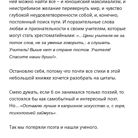
ней можно найти все – и юношеский максимализм, и
неистребимое желание перевернуть мир, и чувство
глубокой неудовлетворенности собой, и, конечно,
постоянный поиск пути. И поразительные слова
любви и признательности к своим учителям, которые
могут стать хрестоматийными:
«…Цени учителя не за
поток слов, не за уменье говорить,- а слушать.
Учитель! Выше нет в стране постов. Учителя!
Спасите наши души!».
Остановлю себя, потому что почти все стихи в этой
небольшой книжке хочется разобрать на цитаты.
Смею думать, если б он занимался только поэзий, то
состоялся бы как самобытный и интересный поэт.
Но…
«Оставлю лучше я капризное искусство и, с горя,
психологией займусь».
Так мы потеряли поэта и нашли ученого.