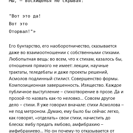
Мы, – восхищенья не скрывая:

"Вот это да!

Вот это

Оторвал!"»
Его бунтарство, его наоборотничество, сказывается
даже во взаимоотношении с собственными стихами.
Любопытная вещь: во всем, что к стихам, казалось бы,
отношения прямого не имеет: лекции, научные
трактаты, теледебаты и даже проекты решений,
Асмолов подлинный стилист. Совершенство формы.
Композиционная завершенность. Изящество. Каждое
публичное выступление – стихотворение в прозе. Да и
прозой-то назвать как-то неловко… Совсем другое
дело – стихи. Я уже говорил вначале: стихи Асмолова –
не под метроном. Думаю, ему было бы сейчас легко,
как говорят, «отделать» свои стихи, начистить до
блеска: ямбу предать ямбово, амфибрахию –
амфибрахиево… Но он почему-то отказывается от