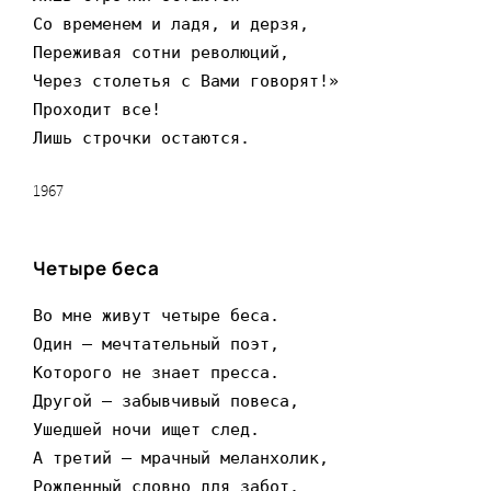
Со временем и ладя, и дерзя,

Переживая сотни революций,

Через столетья с Вами говорят!»

Проходит все!

Лишь строчки остаются.
1967
Четыре беса
Во мне живут четыре беса.

Один – мечтательный поэт,

Которого не знает пресса.

Другой – забывчивый повеса,

Ушедшей ночи ищет след.

А третий – мрачный меланхолик,

Рожденный словно для забот.
