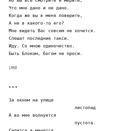
Но вы все смотрите и мерите,

Что мне дано и не дано.

Когда же вы в меня поверите,

А не в какого-то его?

Мне видеть Вас совсем не хочется.

Спешат последние такси.

Иду. Со мною одиночество.

Быть Блоком, богом не проси.
1968
* * *
За окном на улице

                         листопад

А во мне волнуется

                         пустота.

Силится и мечется,
