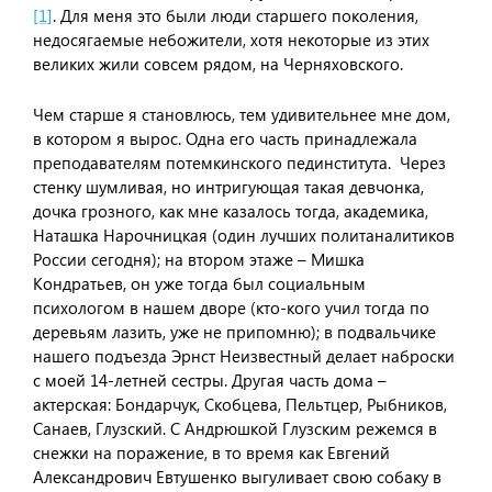
[1]
. Для меня это были люди старшего поколения,
недосягаемые небожители, хотя некоторые из этих
великих жили совсем рядом, на Черняховского.
Чем старше я становлюсь, тем удивительнее мне дом,
в котором я вырос. Одна его часть принадлежала
преподавателям потемкинского пединститута. Через
стенку шумливая, но интригующая такая девчонка,
дочка грозного, как мне казалось тогда, академика,
Наташка Нарочницкая (один лучших политаналитиков
России сегодня); на втором этаже – Мишка
Кондратьев, он уже тогда был социальным
психологом в нашем дворе (кто-кого учил тогда по
деревьям лазить, уже не припомню); в подвальчике
нашего подъезда Эрнст Неизвестный делает наброски
с моей 14-летней сестры. Другая часть дома –
актерская: Бондарчук, Скобцева, Пельтцер, Рыбников,
Санаев, Глузский. С Андрюшкой Глузским режемся в
снежки на поражение, в то время как Евгений
Александрович Евтушенко выгуливает свою собаку в