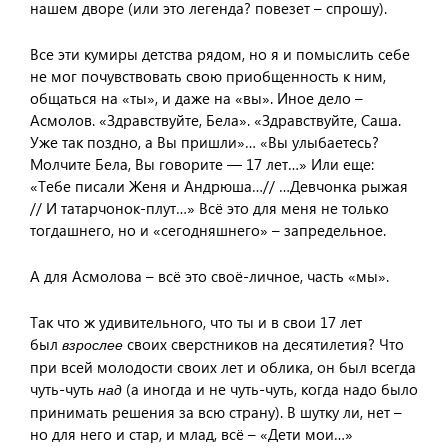
нашем дворе (или это легенда? повезет – спрошу).
Все эти кумиры детства рядом, но я и помыслить себе
не мог почувствовать свою приобщенность к ним,
общаться на «ты», и даже на «вы». Иное дело –
Асмолов. «Здравствуйте, Бела». «Здравствуйте, Саша.
Уже так поздно, а Вы пришли»… «Вы улыбаетесь?
Молчите Бела, Вы говорите — 17 лет…» Или еще:
«Тебе писали Женя и Андрюша…// …Девчонка рыжая
// И татарчонок-плут…» Всё это для меня не только
тогдашнего, но и «сегодняшнего» – запредельное.
А для Асмолова – всё это своё-личное, часть «мы».
Так что ж удивительного, что ты и в свои 17 лет
был
своих сверстников на десятилетия? Что
взрослее
при всей молодости своих лет и облика, он был всегда
чуть-чуть
(а иногда и не чуть-чуть, когда надо было
над
принимать решения за всю страну). В шутку ли, нет –
но для него и стар, и млад, всё – «Дети мои…»