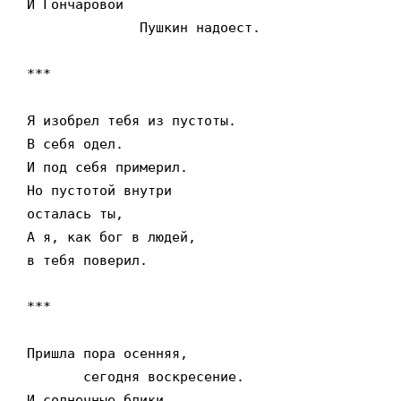
И Гончаровой

              Пушкин надоест.

***

Я изобрел тебя из пустоты.

В себя одел.

И под себя примерил.

Но пустотой внутри

осталась ты,

А я, как бог в людей,

в тебя поверил.

***

Пришла пора осенняя,

       сегодня воскресение.

И солнечные блики
