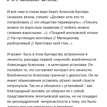
И его маленьких жителей.
И всё-таки в стихах верх берет Асмолов-Бунтарь
(анархия, взлом, стихия): «Должен хоть кто-то
попробовать // это общество перевернуть»; «Плясать
можно по взрослым правилам // любить можно
словами взрослыми…»); «Поздней московской ночью
// На пустеющих мостовых // Милиционер
разборчивый // Арестовал мой стих…»
И может быть в этом бунтарстве, встроенном в
личность, разгадка первой «научной» влюбленности
Александра Асмолова – в категорию установки. Он
полюбил то, что составляет контраст его личности.
Влюбленности Асмолова граничат с дерзостью. Он не
имеет обыкновения оставлять объект своей страсти
нетронутым. Так он и обошелся с установкой – как
благородный человек, он обручил ее с собой,
представителем леонтьевской школы, но не пощадил
ее целомудренной непричастности к тому, что было
дорого ему как методологу и теоретику.