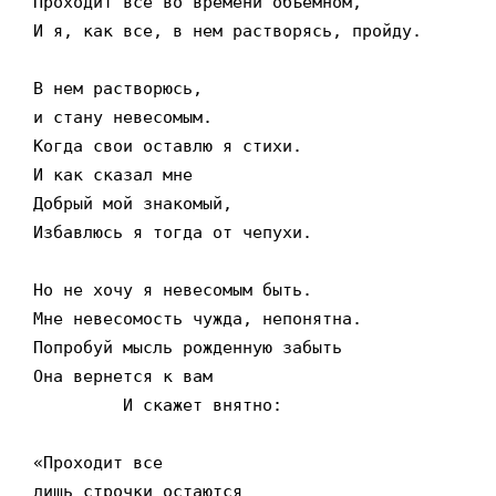
Проходит всё во времени объемном,

И я, как все, в нем растворясь, пройду.

В нем растворюсь,

и стану невесомым.

Когда свои оставлю я стихи.

И как сказал мне

Добрый мой знакомый,

Избавлюсь я тогда от чепухи.

Но не хочу я невесомым быть.

Мне невесомость чужда, непонятна.

Попробуй мысль рожденную забыть

Она вернется к вам

         И скажет внятно:

«Проходит все

лишь строчки остаются
