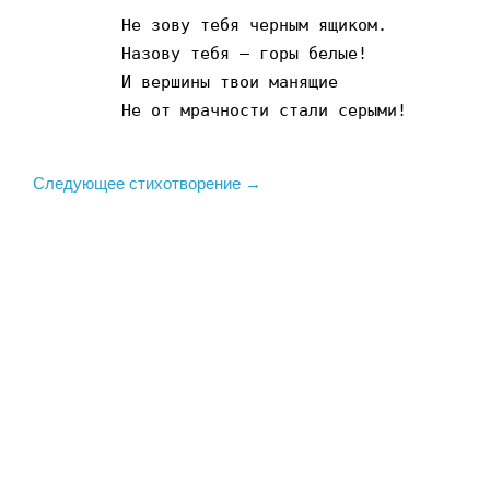
         Не зову тебя черным ящиком.

         Назову тебя – горы белые!

         И вершины твои манящие

         Не от мрачности стали серыми!
Следующее стихотворение →