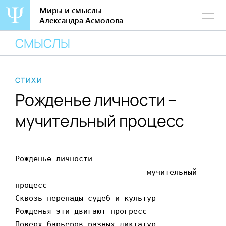
Миры и смыслы
Александра Асмолова
Перейти
СМЫСЛЫ
к
содержанию
СТИХИ
Рожденье личности –
мучительный процесс
Рожденье личности –

                             мучительный 
процесс

Сквозь перепады судеб и культур

Рожденья эти двигают прогресс

Поверх барьеров разных диктатур.
