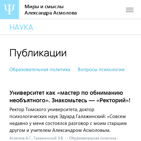
Миры и смыслы
Александра Асмолова
Перейти
НАУКА
к
содержанию
Публикации
Образовательная политика
Вопросы психологии
Ино
Университет как «мастер по обниманию
необъятного». Знакомьтесь — «Ректорий»!
Ректор Томского университета, доктор
психологических наук Эдуард Галажинский: «Совсем
недавно у меня состоялся разговор с моим старшим
другом и учителем Александром Асмоловым.
Асмолов А.Г., Галажинский Э.В. . - Образовательная политика -