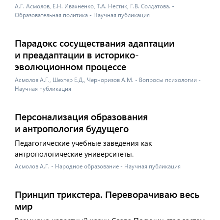
А.Г. Асмолов, Е.Н. Ивахненко, Т.А. Нестик, Г.В. Солдатова. -
Образовательная политика - Научная публикация
Парадокс сосуществания адаптации
и преадаптации в историко-
эволюционном процессе
Асмолов А.Г., Шехтер Е.Д., Черноризов А.М. - Вопросы психологии -
Научная публикация
Персонализация образования
и антропология будущего
Педагогические учебные заведения как
антропологические университеты.
Асмолов А.Г. - Народное образование - Научная публикация
Принцип трикстера. Переворачиваю весь
мир