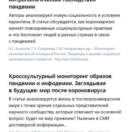
пандемии
Авторы анализируют новую социальность в условиях
карантина. В статье обсуждается, как коронакризис
меняет повседневные социокультурные практики
и что беспокоит людей в разных странах в связи
с пандемией.
А.Г. Асмолов, Г.У. Солдатова, С.В. Чигарькова и др. - Мониторинг
экономической ситуации в России. Тенденции и вызовы социально-
экономического развития - Научная публикация
Кросскультурный мониторинг образов
пандемии и инфодемии. Заглядывая
в будущее: мир после короновируса
В статье анализируется жизнь в посткоронавирусном
мире с точки зрения отдельных представителей
научного сообщества, которые отвечают на основной
вопрос: будет ли мир прежним? Наличие в СМИ
достоверной информации…