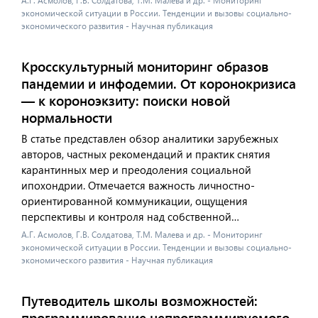
А.Г. Асмолов, Г.В. Солдатова, Т.М. Малева и др. - Мониторинг
экономической ситуации в России. Тенденции и вызовы социально-
экономического развития - Научная публикация
Кросскультурный мониторинг образов
пандемии и инфодемии. От коронокризиса
— к короноэкзиту: поиски новой
нормальности
В статье представлен обзор аналитики зарубежных
авторов, частных рекомендаций и практик снятия
карантинных мер и преодоления социальной
ипохондрии. Отмечается важность личностно-
ориентированной коммуникации, ощущения
перспективы и контроля над собственной…
А.Г. Асмолов, Г.В. Солдатова, Т.М. Малева и др. - Мониторинг
экономической ситуации в России. Тенденции и вызовы социально-
экономического развития - Научная публикация
Путеводитель школы возможностей:
программирование непрограммируемого