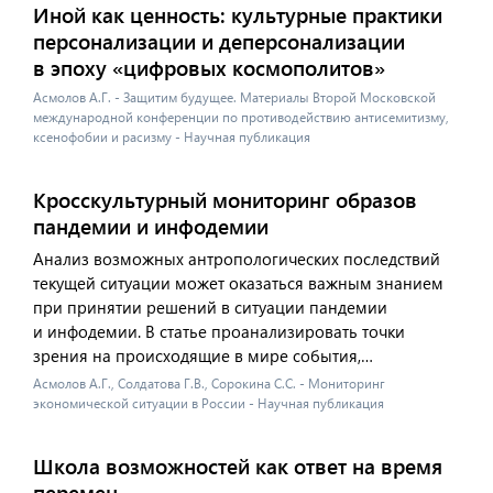
Иной как ценность: культурные практики
персонализации и деперсонализации
в эпоху «цифровых космополитов»
Асмолов А.Г. - Защитим будущее. Материалы Второй Московской
международной конференции по противодействию антисемитизму,
ксенофобии и расизму - Научная публикация
Кросскультурный мониторинг образов
пандемии и инфодемии
Анализ возможных антропологических последствий
текущей ситуации может оказаться важным знанием
при принятии решений в ситуации пандемии
и инфодемии. В статье проанализировать точки
зрения на происходящие в мире события,…
Асмолов А.Г., Солдатова Г.В., Сорокина С.С. - Мониторинг
экономической ситуации в России - Научная публикация
Школа возможностей как ответ на время
перемен