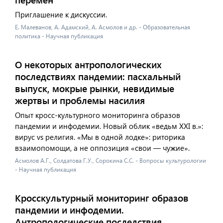
Приглашение к дискуссии.
Е. Малеванов, А. Адамский, А. Асмолов и др. - Образовательная
политика - Научная публикация
О некоторых антропологических
последствиях пандемии: пасхальный
выпуск, мокрые рынки, невидимые
жертвы и проблемы насилия
Опыт кросс-культурного мониторинга образов
пандемии и инфодемии. Новый облик «ведьм XXI в.»:
вирус vs религия. «Мы в одной лодке»: риторика
взаимопомощи, а не оппозиция «свои — чужие».
Асмолов А.Г., Солдатова Г.У., Сорокина С.С. - Вопросы культурологии
- Научная публикация
Кросскультурный мониторинг образов
пандемии и инфодемии.
Антропологические последствия