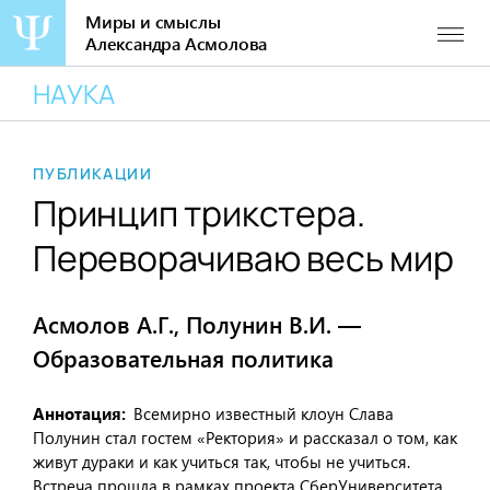
Миры и смыслы
Александра Асмолова
Перейти
НАУКА
к
содержанию
ПУБЛИКАЦИИ
Принцип трикстера.
Переворачиваю весь мир
Асмолов А.Г., Полунин В.И. —
Образовательная политика
Аннотация
Всемирно известный клоун Слава
Полунин стал гостем «Ректория» и рассказал о том, как
живут дураки и как учиться так, чтобы не учиться.
Встреча прошла в рамках проекта СберУниверситета