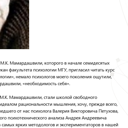
М.К. Мамардашвили, которого в начале семидесятых
декан факультета психологии МГУ, пригласил читать курс
огии», немало психологов моего поколения ощутили,
рдашвили, «необходимость себя».
и М.К. Мамардашвили, стали школой свободного
 идеалом рациональности мышления, хочу, прежде всего,
шедшего от нас психолога Валерия Викторовича Петухова,
ого психотехнического анализа Андрея Андреевича
из самых ярких методологов и экспериментаторов в нашей