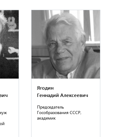
Ягодин
вич
Геннадий Алексеевич
Председатель
 муж
Гособразования СССР,
академик
ой