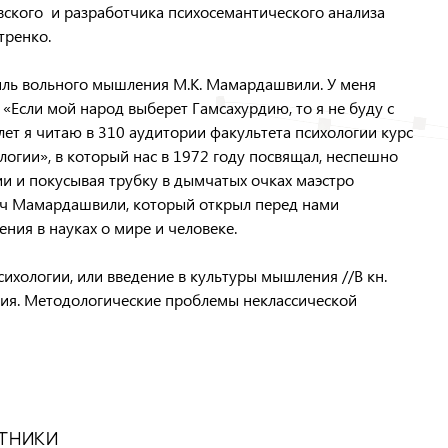
вского и разработчика психосемантического анализа
тренко.
тиль вольного мышления М.К. Мамардашвили. У меня
: «Если мой народ выберет Гамсахурдию, то я не буду с
ет я читаю в 310 аудитории факультета психологии курс
огии», в который нас в 1972 году посвящал, неспешно
ии и покусывая трубку в дымчатых очках маэстро
ч Мамардашвили, который открыл перед нами
ния в науках о мире и человеке.
сихологии, или введение в культуры мышления //В кн.
ания. Методологические проблемы неклассической
АТНИКИ