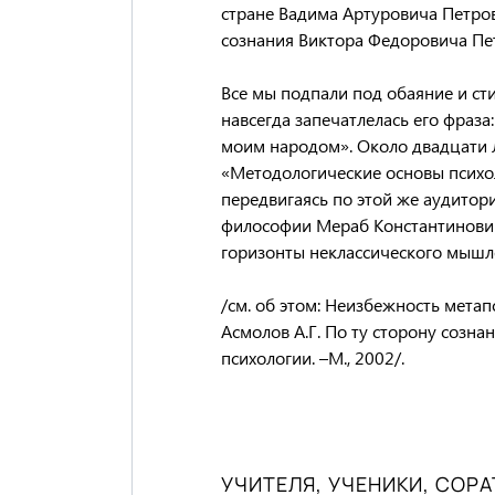
стране Вадима Артуровича Петро
сознания Виктора Федоровича Пе
Все мы подпали под обаяние и с
навсегда запечатлелась его фраза
моим народом». Около двадцати л
«Методологические основы психол
передвигаясь по этой же аудитор
философии Мераб Константинови
горизонты неклассического мышле
/см. об этом: Неизбежность метап
Асмолов А.Г. По ту сторону созн
психологии. –М., 2002/.
УЧИТЕЛЯ, УЧЕНИКИ, СОР