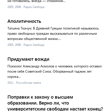
ни готовились, всегда — стихийное…
2005, 2008
·
Радио Свобода
Аполитичность
Татьяна Ткачук: В Древней Греции политикой называлось
право свободных граждан высказываться по различным
вопросам общественной жизни.…
2005, 2008
·
Радио Свобода
Придумают вожди
Психолог Александр Асмолов о человеке, которого оставил
после себя Советский Союз. Оборванный таджик лет
сорока…
2011
·
Российская газета
Поправки к закону о высшем
образовании. Верно ли, что
университетским свободам настает конец?