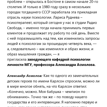
проблем – открылась в Бостоне в самом начале 20-го
столетия. И только в 1980 году сразу в нескольких
городах тогдашнего СССР заработала эта прикладная
отрасль науки психологии. Лариса Руднева –
психотерапевт, который сегодня у нас в студии Радио
Свобода, – именно тогда начала принимать первых
клиентов и продолжает эту работу по сей день. Вместе
с ней поразмышлять над тем, как изменились запросы
людей к психологам за прошедшую четверть века, —
а, следовательно – как изменился и образ жизни, и
образ мышления граждан, — я
пригласила
заведующего кафедрой психологии
личности МГУ, профессора Александра Асмолова.
Как-то одного из замечательных
Александр Асмолов:
детских героев по имени Карлсон спросили, можно ли
в мире многое обнять, на что Карлсон ответил:
«Конечно, можно. Моя бабушка – чемпион по
обниманию». Точно так же – по поводу нашего
государства и его интервенции. Я напомню первую и