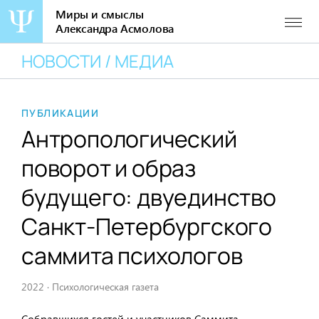
Миры и смыслы
Александра Асмолова
Перейти
НОВОСТИ / МЕДИА
к
содержанию
ПУБЛИКАЦИИ
Антропологический
поворот и образ
будущего: двуединство
Санкт-Петербургского
саммита психологов
2022
·
Психологическая газета