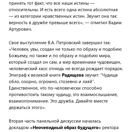
принять тот факт, что все наши истины —
относительны. И есть всего одна истина абсолютная
— из категории нравственных истин. Звучит она так:
верность в дружбе превыше всего», — отметил Вадим
Артурович.
Свое выступление В.А. Петровский завершил так:
«Человек, увы, создан не только по образу и подобию
Божьему, но также и по образу и подобию мира,
который создал он сам, а мир временами чудовищен,
человеческий хаос отнюдь не всегда рождает порядок.
Эпиграф к великой книге
Радищева
звучит: “Чудище
обло, озорно, огромно, стозевно и лаяй”.
Единственное, что по-человечески способно
противостоять такому чудищу, это взаимослышание,
взаимопонимание. Это дружба. Давайте вместе
держаться этого».
Вторая часть панельной дискуссии началась
докладом
«Неочевидный образ будущего»
ректора