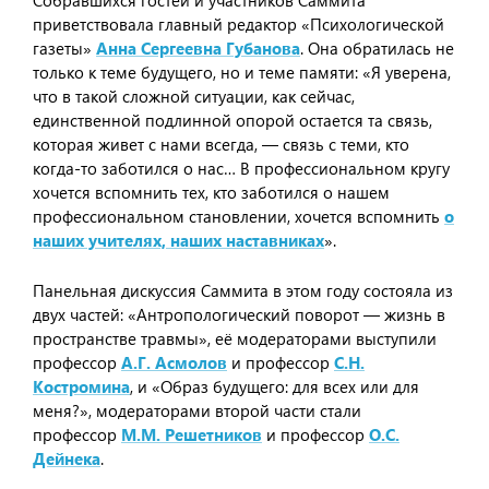
Собравшихся гостей и участников Саммита
приветствовала главный редактор «Психологической
газеты»
Анна Сергеевна Губанова
. Она обратилась не
только к теме будущего, но и теме памяти: «Я уверена,
что в такой сложной ситуации, как сейчас,
единственной подлинной опорой остается та связь,
которая живет с нами всегда, — связь с теми, кто
когда-то заботился о нас… В профессиональном кругу
хочется вспомнить тех, кто заботился о нашем
профессиональном становлении, хочется вспомнить
о
наших учителях, наших наставниках
».
Панельная дискуссия Саммита в этом году состояла из
двух частей: «Антропологический поворот — жизнь в
пространстве травмы», её модераторами выступили
профессор
А.Г. Асмолов
и профессор
С.Н.
Костромина
, и «Образ будущего: для всех или для
меня?», модераторами второй части стали
профессор
М.М. Решетников
и профессор
О.С.
Дейнека
.