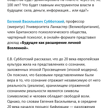
100 лет? Что будет главным инструментом власти в
будущем: сила, деньги, информация… или еда?»
Евгений Васильевич Субботский
, профессор
(эмеритус) Университета Ланкастер (Великобритания),
член Британского психологического общества,
чартерный психолог, в онлайн-формате представил
доклад
«Будущее как расширение личной
Вселенной»
.
Е.В. Субботский рассказал, что до 20 века европейская
культура жила на представлениях о сознании,
заложенных эпохой Просвещения (эпохой модерна).
Он пояснил, что базовыми представлениями были
вера в то, что сознание отражает независимую от него
реальность (реализм), хранилищем отраженной
сознанием реальности являются символы
(символизм) и человек обладает свободой воли.
Однако, по словам Евгения Васильевича, в середине
20 века начался процесс бифуркции — разложения