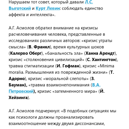
Нарушаем тот совет, который давали
Л.С.
Выготский
и
Курт Левин
: соблюдать единство
аффекта и интеллекта».
А.Г. Асмолов обратил внимание на кризисы
расчеловечивания человека, представленные в
исследованиях различных авторов: «кризис утраты
смысла» (
В. Франкл
), время культурных шоков
(
Калерво Оберг
), «банальность зла» (
Ханна Арендт
),
кризис «столкновения цивилизаций» (
С. Хантингтон
),
травма стигматизации (
И. Гофман
), кризис «Minima
moralia. Размышления из поврежденной жизни» (
Т.
Адорно
), кризис «моральной слепоты» (
З.
Бауман),
«травма взаимонепонимания (
В.А.
Петровский
),
кризис «затемненного мира» (
Й.
Хейзинга
).
А.Г. Асмолов подчеркнул: «В подобных ситуациях мы
как психологи должны проанализировать
взаимоотношение между двумя диссонансами,