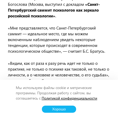
Богослова (Москва, выступил с докладом
«Санкт-
Петербургский саммит психологов как зеркало
российской психологии»
.
«Мне представляется, что Санкт-Петербургский
саммит — идеальное место, где мы можем
включенным наблюдением увидеть некоторые
тенденции, которые происходят в современном
психологическом обществе», — считает Б.С. Братусь.
«Видим, как от раза к разу речь идет не только о
практике, не только о психике как таковой, не только о
личности, а о человеке и человечестве, о его судьбах»,
— отметил Борис Сергеевич.
Мы используем файлы cookie и метрические
«Что же в новых по содержанию докладах остается
программы. Продолжая работу с сайтом, вы
соглашаетесь с
Политикой конфиденциальности
старым? Это, на мой взгляд, попытка вывести человека
из него же самого, из его психо-физиологического
Хорошо
модуса», — подчеркнул Б.С. Братусь.