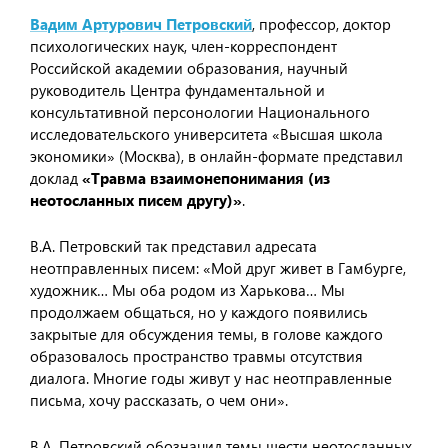
Вадим Артурович Петровский
, профессор, доктор
психологических наук, член-корреспондент
Российской академии образования, научный
руководитель Центра фундаментальной и
консультативной персонологии Национального
исследовательского университета «Высшая школа
экономики» (Москва), в онлайн-формате представил
доклад
«Травма взаимонепонимания (из
неотосланных писем другу)»
.
В.А. Петровский так представил адресата
неотправленных писем: «Мой друг живет в Гамбурге,
художник… Мы оба родом из Харькова… Мы
продолжаем общаться, но у каждого появились
закрытые для обсуждения темы, в голове каждого
образовалось пространство травмы отсутствия
диалога. Многие годы живут у нас неотправленные
письма, хочу рассказать, о чем они».
В.А. Петровский обозначил темы шести неотосланных