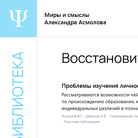
Перейти
к
Миры и смыслы
содержанию
Александра Асмолова
Восстанови
БИБЛИОТЕКА
Проблемы изучения личнос
Рассматриваются возможности ней
по происхождению образования, ка
индивидуальных различий в познав
Асмолов А.Г., Цветков А.В. - Современная 
- Научная публикация