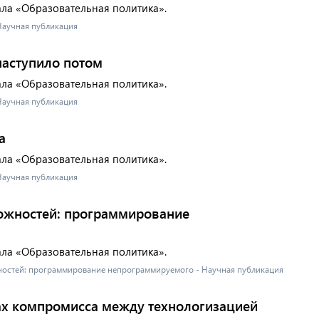
ала «Образовательная политика».
 Научная публикация
наступило потом
ала «Образовательная политика».
 Научная публикация
а
ала «Образовательная политика».
 Научная публикация
ожностей: программирование
ала «Образовательная политика».
жностей: программирование непрограммируемого - Научная публикация
ках компромисса между технологизацией