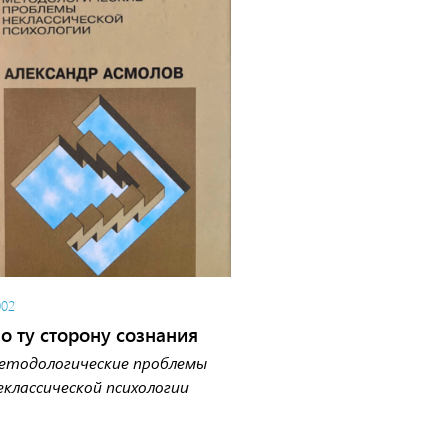
002
о ту сторону сознания
етодологические проблемы
еклассической психологии