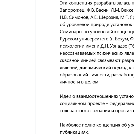
Эта концепция разрабатывалась пр
Запорожец, Ф.В. Басин, Л.М. Векке
Н.В. Симонов, А.Е. Шерозия, М.Г. 
об уровневой природе установок 
Семинары по уровневой концепци
Рурском университете (г. Бохум, 
психологии имени Д.Н. Узнадзе (
неосознаваемых психических явле
сквозной линией связывают разр
явлений, динамический подход к
образований личности, разработк
личности в целом.
Идеи о взаимоотношениях устано
социальном проекте – федеральн
толерантного сознания и профила
Наиболее полно концепция об ур
публикациях.