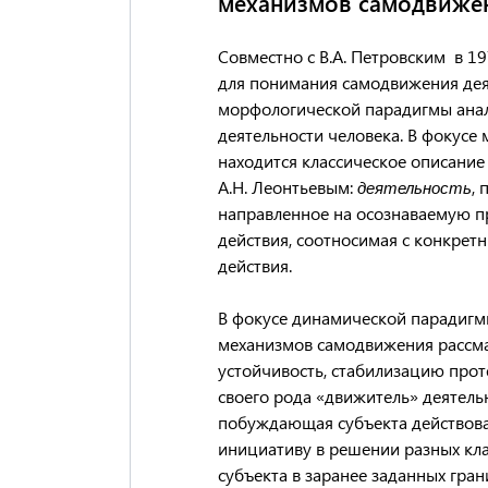
механизмов самодвижен
Совместно с В.А. Петровским в 1
для понимания самодвижения деят
морфологической парадигмы анал
деятельности человека. В фокусе
находится классическое описание
А.Н. Леонтьевым:
,
деятельность
направленное на осознаваемую 
действия, соотносимая с конкре
действия.
В фокусе динамической парадигм
механизмов самодвижения рассма
устойчивость, стабилизацию проте
своего рода «движитель» деятельн
побуждающая субъекта действоват
инициативу в решении разных кла
субъекта в заранее заданных гран