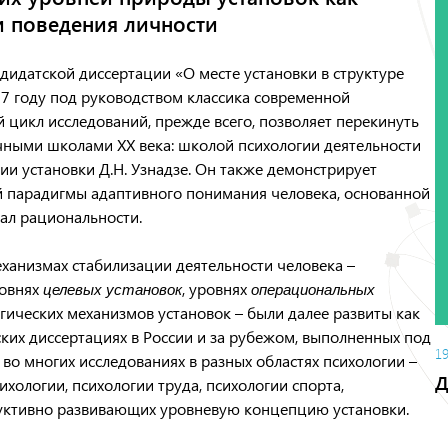
и поведения личности
идатской диссертации «О месте установки в структуре
7 году под руководством классика современной
й цикл исследований, прежде всего, позволяет перекинуть
ными школами ХХ века: школой психологии деятельности
ии установки Д.Н. Узнадзе. Он также демонстрирует
й парадигмы адаптивного понимания человека, основанной
еал рациональности.
еханизмах стабилизации деятельности человека –
ровнях
, уровнях
целевых установок
операциональных
гических механизмов установок – были далее развиты как
ских диссертациях в России и за рубежом, выполненных под
1
и во многих исследованиях в разных областях психологии –
Д
хологии, психологии труда, психологии спорта,
дуктивно развивающих уровневую концепцию установки.