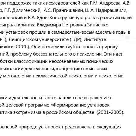
и поддержке таких исследователей как Г.М. Андреева, А.В.
р, Г.Г. Дилигенский, А.С. Прангишвили, Ш.А. Надирашвили,
Ярошевский и В.А. Ядов. Конструтивную роль в развитии идей
сыграла критика Владимира Петровича Зинченко.
и установок прошли в семидесятые-восьмидесятые годы в
ФРГ), Лейпцигском университете (ГДР), Институте
Тбилиси, СССР). Они позволили глубже понять природу
ний, проблему бессознательного в психологии. Эти идеи
аботки классификации неосознаваемых психических
 психологии деятельности, концепцию смысловых
у методологии неклассической психологии и психологии
вки и деятельности также нашли свое выражение в
ой целевой программе «Формирование установок
ктика экстремизма в российском обществе»(2001-2005).
овневой природе установок представлена в следующих