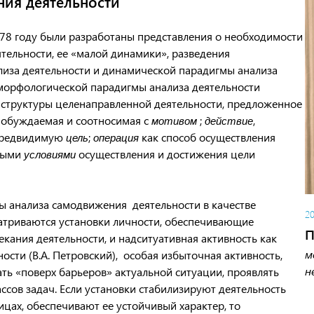
ия деятельности
978 году были разработаны представления о необходимости
ельности, ее «малой динамики», разведения
иза деятельности и динамической парадигмы анализа
 морфологической парадигмы анализа деятельности
 структуры целенаправленной деятельности, предложенное
 побуждаемая и соотносимая с
;
,
мотивом
действие
предвидимую
;
как способ осуществления
цель
операция
тными
осуществления и достижения цели
условиями
ы анализа самодвижения деятельности в качестве
2
триваются установки личности, обеспечивающие
П
кания деятельности, и надситуативная активность как
м
ости (В.А. Петровский), особая избыточная активность,
н
ь «поверх барьеров» актуальной ситуации, проявлять
ссов задач. Если установки стабилизируют деятельность
ицах, обеспечивают ее устойчивый характер, то