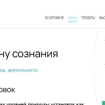
БИОГРАФИЯ
НАУКА
ПРОЕКТЫ
ВЫ
ну сознания
ка, деятельность
овок
их уровней природы установок как