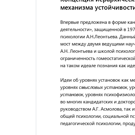
механизма устойчивост
Впервые предложена в форме канд
деятельности», защищенной в 197
психологии А.Н.Леонтьева. Данны
мост между двумя ведущими науч
А.Н. Леонтьева и школой психолог
ограниченность гомеостатическо
на таком идеале познания как ид
Идеи об уровнях установок как м
уровнях
, у
смысловых установок
, уровнях психофизиоло
установок
во многих кандидатских и доктор
руководством А.Г. Асмолова, так 
общей психологии, социальной пси
педагогической психологии, про