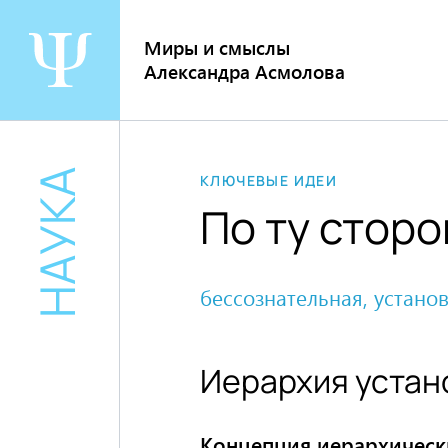
Перейти
к
Миры и смыслы
содержанию
Александра Асмолова
НАУКА
КЛЮЧЕВЫЕ ИДЕИ
По ту сторо
бессознательная, установ
Иерархия устан
Концепция иерархическ