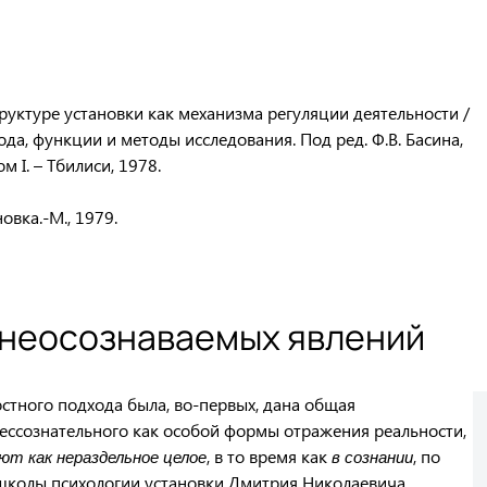
руктуре установки как механизма регуляции деятельности /
ода, функции и методы исследования. Под ред. Ф.В. Басина,
м I. – Тбилиси, 1978.
овка.-М., 1979.
 неосознаваемых явлений
остного подхода была, во-первых, дана общая
ессознательного как особой формы отражения реальности,
, в то время как
, по
ют как нераздельное целое
в сознании
школы психологии установки Дмитрия Николаевича