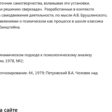
точник самотворчества, взламывая эти установки,
 и решению сверхзадач. Разработанные в контексте
самодвижения деятельности, по мысли А.В. Брушлинского,
авлениями о психическом как процессе в школе классика
убинштейна.
 динамическом подходе к психологическому анализу
ии, 1978, №2;
гнозирование.-М., 1979; Петровский В.А. Человек над
а сайте