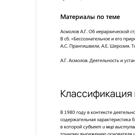
Материалы по теме
Асмолов А.Г. Об иерархической ст
В сб. «Бессознательное и его прир
А.С. Прангишвили, А.Е. Шерозия. То
А.Г. Асмолов. Деятельность и устан
Классификация
В 1980 году в контексте деятельн
содержательная характеристика б
в которой
субъект и мир выступа
точному выражению основателя 