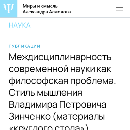
Миры и смыслы
Александра Асмолова
Перейти
НАУКА
к
содержанию
ПУБЛИКАЦИИ
Междисциплинарность
современной науки как
философская проблема.
Стиль мышления
Владимира Петровича
Зинченко (материалы
«круглого стола»)