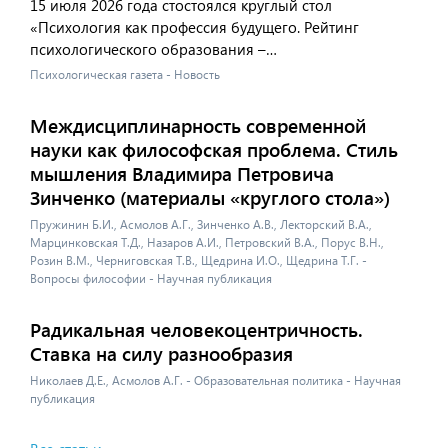
15 июля 2026 года стостоялся круглый стол
«Психология как профессия будущего. Рейтинг
психологического образования –…
Психологическая газета - Новость
Междисциплинарность современной
науки как философская проблема. Стиль
мышления Владимира Петровича
Зинченко (материалы «круглого стола»)
Пружинин Б.И., Асмолов А.Г., Зинченко А.В., Лекторский В.А.,
Марцинковская Т.Д., Назаров А.И., Петровский В.А., Порус В.Н.,
Розин В.М., Черниговская Т.В., Щедрина И.О., Щедрина Т.Г. -
Вопросы философии - Научная публикация
Радикальная человекоцентричность.
Ставка на силу разнообразия
Николаев Д.Е., Асмолов А.Г. - Образовательная политика - Научная
публикация