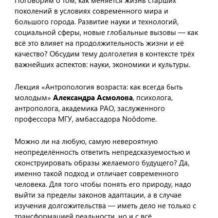
Поговорим о том, как меняется жизнь старших
поколений в условиях современного мира и
большого города. Развитие науки и технологий,
социальной сферы, новые глобальные вызовы — как
всё это влияет на продолжительность жизни и её
качество? Обсудим тему долголетия в контексте трёх
важнейших аспектов: науки, экономики и культуры.
Лекция «Антропология возраста: как всегда быть
молодым»
Александра Асмолова
, психолога,
антрополога, академика РАО, заслуженного
профессора МГУ, амбассадора Noôdome.
Можно ли на любую, самую невероятную
неопределённость ответить непредсказуемостью и
сконструировать образы желаемого будущего? Да,
именно такой подход и отличает современного
человека. Для того чтобы понять его природу, надо
выйти за пределы законов адаптации, а в случае
изучения долгожительства — иметь дело не только с
трансформацией реальности, но и с всё