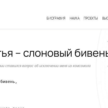
БИОГРАФИЯ
НАУКА
ПРОЕКТЫ
ВЫ
тья – слоновый бивен
нии ставился вопрос об исключении меня из комсомола
бивень,


