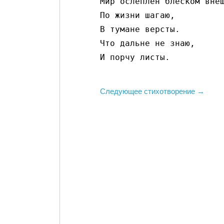
Мир ослеплен блеском внеш
По жизни шагаю,

В тумане версты.

Что дальне не знаю,

И порчу листы.
Следующее стихотворение →