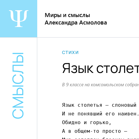
Перейти
к
Миры и смыслы
содержанию
Александра Асмолова
СТИХИ
СМЫСЛЫ
Язык столе
В 9 классе на комсомольском собра
Язык столетья – слоновый 
И не понявший его наивен.
Обидно и горько,

А в общем-то просто –
