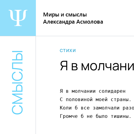
Перейти
к
Миры и смыслы
содержанию
Александра Асмолова
СТИХИ
СМЫСЛЫ
Я в молчан
Я в молчании солидарен

С половиной моей страны.

Коли б все замолчали разо
Громче б не было тишины.