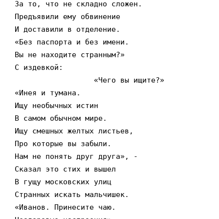
За то, что не складно сложен.

Предъявили ему обвинение

И доставили в отделение.

«Без паспорта и без имени.

Вы не находите странным?»

С издевкой:

                  «Чего вы ищите?»

«Инея и тумана.

Ищу необычных истин

В самом обычном мире.

Ищу смешных желтых листьев,

Про которые вы забыли.

Нам не понять друг друга», -

Сказал это стих и вышел

В гущу московских улиц

Странных искать мальчишек.

«Иванов. Принесите чаю.
