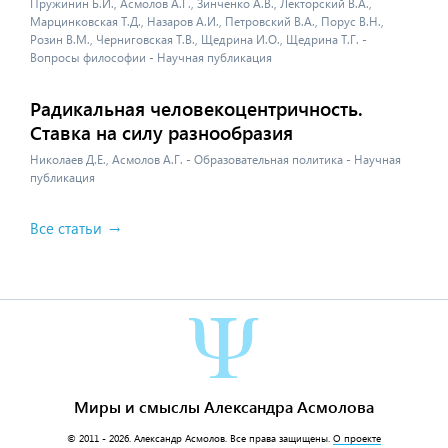
Пружинин Б.И., Асмолов А.Г., Зинченко А.В., Лекторский В.А.,
Марцинковская Т.Д., Назаров А.И., Петровский В.А., Порус В.Н.,
Розин В.М., Черниговская Т.В., Щедрина И.О., Щедрина Т.Г. -
Вопросы философии - Научная публикация
Радикальная человекоцентричность.
Ставка на силу разнообразия
Николаев Д.Е., Асмолов А.Г. - Образовательная политика - Научная
публикация
Все статьи
Миры и смыслы Александра Асмолова
© 2011 - 2026.
Александр Асмолов
. Все права защищены.
О проекте