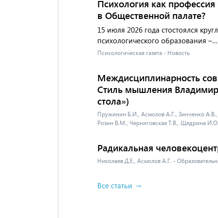
Психология как профессия 
в Общественной палате?
15 июля 2026 года стостоялся круг
психологического образования –…
Психологическая газета - Новость
Междисциплинарность сов
Стиль мышления Владимира
стола»)
Пружинин Б.И., Асмолов А.Г., Зинченко А.В.,
Розин В.М., Черниговская Т.В., Щедрина И.
Радикальная человекоцентр
Николаев Д.Е., Асмолов А.Г. - Образователь
Все статьи