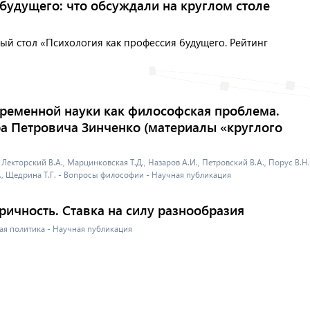
будущего: что обсуждали на круглом столе
лый стол «Психология как профессия будущего. Рейтинг
ременной науки как философская проблема.
 Петровича Зинченко (материалы «круглого
 Лекторский В.А., Марцинковская Т.Д., Назаров А.И., Петровский В.А., Порус В.Н.
О., Щедрина Т.Г. - Вопросы философии - Научная публикация
ичность. Ставка на силу разнообразия
ная политика - Научная публикация