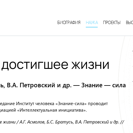
БИОГРАФИЯ
НАУКА
ПРОЕКТЫ
ВЫ
 достигшее жизни
усь, В.А. Петровский и др. — Знание — сила
едание Институт человека «Знание-сила» проводит
иацией «Интеллектуальная инициатива».
жизни / А.Г. Асмолов, Б.С. Братусь, В.А. Петровский и др. //