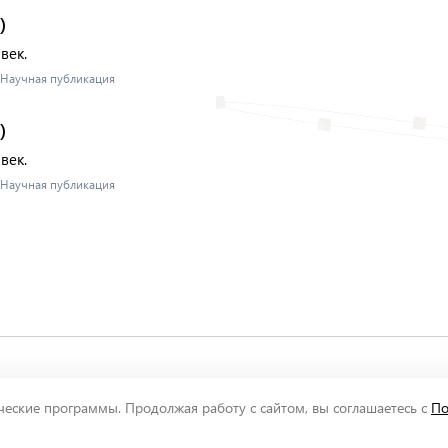
)
век.
- Научная публикация
)
век.
- Научная публикация
 Асмолова
еские программы. Продолжая работу с сайтом, вы соглашаетесь с
По
ены.
О проекте