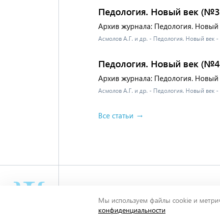
Педология. Новый век (№3
Архив журнала: Педология. Новый 
Асмолов А.Г. и др. - Педология. Новый век 
Педология. Новый век (№4
Архив журнала: Педология. Новый 
Асмолов А.Г. и др. - Педология. Новый век 
Все статьи
Миры и смыслы Александра
Мы используем файлы cookie и метрич
© 2011 - 2026.
Александр Асмолов
. Все права защищ
конфиденциальности