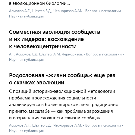
в эволюционной биологии…
Асмолов А.Г., Шехтер Е.Д., Черноризов А.М. - Вопросы психологии -
Научная публикация
Совместная эволюция сообществ
и их лидеров: восхождение
к человекоцентричности
А.Г. Асмолов, Е.Д. Шехтер, А.М. Черноризов. - Вопросы психологии -
Научная публикация
Родословная «жизни сообща»: еще раз
о скачках эволюции
С позиций историко-эволюционной методологии
проблема происхождения социальности
анализируется в более широком, чем традиционно
принято, масштабе — как проблема зарождения
и возрастания сложности «жизни сообща».
Асмолов А.Г., Шехтер Е.Д., Черноризов А.М. - Вопросы психологии -
Научная публикация