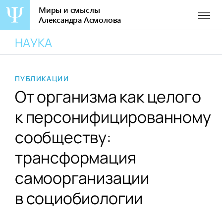
Миры и смыслы
Александра Асмолова
Перейти
НАУКА
к
содержанию
ПУБЛИКАЦИИ
От организма как целого
к персонифицированному
сообществу:
трансформация
самоорганизации
в социобиологии