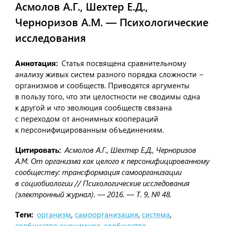
Асмолов А.Г., Шехтер Е.Д.,
Черноризов А.М. — Психологические
исследования
Аннотация
Статья посвящена сравнительному
анализу живых систем разного порядка сложности −
организмов и сообществ. Приводятся аргументы
в пользу того, что эти целостности не сводимы одна
к другой и что эволюция сообществ связана
с переходом от анонимных коопераций
к персонифицированным объединениям.
Цитировать
Асмолов А.Г., Шехтер Е.Д., Черноризов
А.М. От организма как целого к персонифицированному
сообществу: трансформация самоорганизации
в социобиологии // Психологические исследования
(электронный журнал). — 2016. — Т. 9, № 48.
Теги
организм
,
самоорганизация
,
система
,
сообщество анонимное
,
сообщество