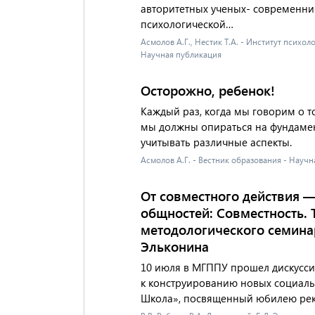
авторитетных ученых- современни
психологической…
Асмолов А.Г., Нестик Т.А. - Институт психо
Научная публикация
Осторожно, ребенок!
Каждый раз, когда мы говорим о то
мы должны опираться на фундамен
учитывать различные аспекты.
Асмолов А.Г. - Вестник образования - Науч
От совместного действия 
общностей: Совместность. 
методологического семинар
Эльконина
10 июля в МГППУ прошел дискусс
к конструированию новых социаль
Школа», посвященный юбилею рект