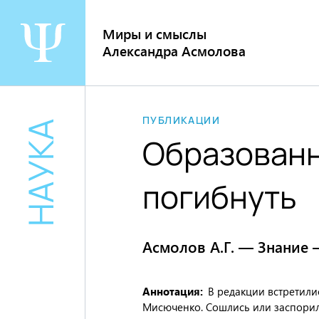
Перейти
к
Миры и смыслы
содержанию
Александра Асмолова
ПУБЛИКАЦИИ
НАУКА
Образованн
погибнуть
Асмолов А.Г. — Знание 
Аннотация
В редакции встретил
Мисюченко. Сошлись или заспорил