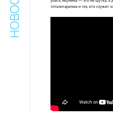
убить Акунина — это не шутка, а
тоталитаризма и тех, кто служит 