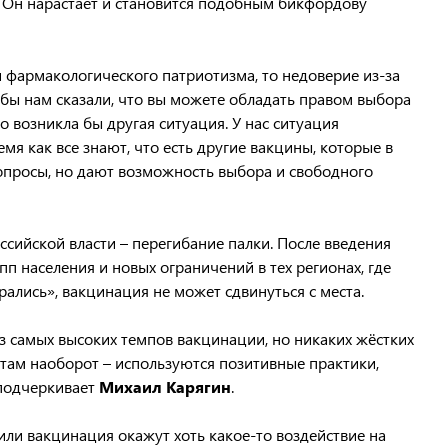
 Он нарастает и становится подобным бикфордову
фармакологического патриотизма, то недоверие из-за
и бы нам сказали, что вы можете обладать правом выбора
то возникла бы другая ситуация. У нас ситуация
мя как все знают, что есть другие вакцины, которые в
просы, но дают возможность выбора и свободного
сийской власти – перегибание палки. После введения
п населения и новых ограничений в тех регионах, где
ались», вакцинация не может сдвинуться с места.
з самых высоких темпов вакцинации, но никаких жёстких
 там наоборот – используются позитивные практики,
подчеркивает
Михаил Карягин
.
или вакцинация окажут хоть какое-то воздействие на