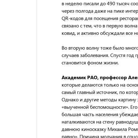
в неделю писали до 490 тысяч со
через полгода даже на пике интер
QR-кодов для посещения ресторано
связано с тем, что в первую волна
ковид, и активно обсуждали все но
Во вторую волну тоже было мног
случаев заболевания. Спустя год
становится фоном жизни.
Академик РАО, профессор Але
которые делаются только на основ
самый главный источник, по кото
Однако и другие методы картину
«выученной беспомощности». Его 
большая часть населения убеждает
наталкиваются на стену равноду
давнюю киносказку Михаила Ромма
равно». Причина молчания в соцсе