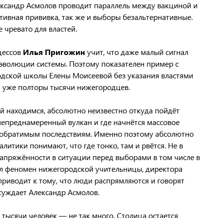
ксандр Асмолов проводит параллель между вакциной и
ативная прививка, так же и выборы безальтернативные.
чревато для властей.
цессов
Илья Пригожин
учит, что даже малый сигнал
эволюции системы. Поэтому показателен пример с
дской школы Елены Моисеевой без указания властями
са уже полторы тысячи нижегородцев.
ей находимся, абсолютно неизвестно откуда пойдёт
непреднамеренный вулкан и где начнётся массовое
необратимым последствиям. Именно поэтому абсолютно
литики понимают, что где тонко, там и рвётся. Не в
апряжённости в ситуации перед выборами в том числе в
ал феномен нижегородской учительницы, директора
приводит к тому, что люди распрямляются и говорят
суждает Александр Асмолов.
тысячи человек — не так много. Столица остается