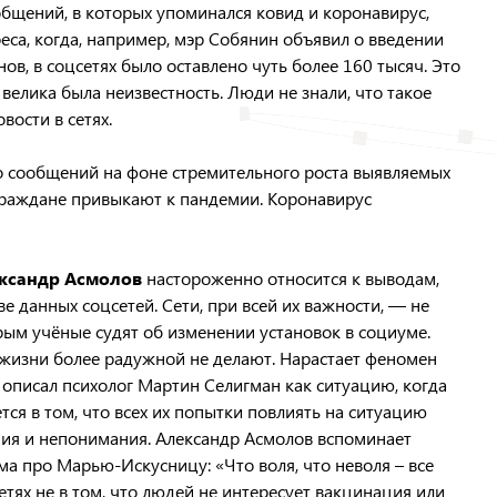
общений, в которых упоминался ковид и коронавирус,
еса, когда, например, мэр Собянин объявил о введении
в, в соцсетях было оставлено чуть более 160 тысяч. Это
 велика была неизвестность. Люди не знали, что такое
вости в сетях.
о сообщений на фоне стремительного роста выявляемых
 граждане привыкают к пандемии. Коронавирус
ксандр Асмолов
настороженно относится к выводам,
е данных соцсетей. Сети, при всей их важности, — не
рым учёные судят об изменении установок в социуме.
 жизни более радужной не делают. Нарастает феномен
описал психолог Мартин Селигман как ситуацию, когда
ся в том, что всех их попытки повлиять на ситуацию
шия и непонимания. Александр Асмолов вспоминает
 про Марью-Искусницу: «Что воля, что неволя – все
тях не в том, что людей не интересует вакцинация или