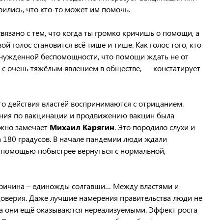
ерились, что кто-то может им помочь.
вязано с тем, что когда ты громко кричишь о помощи, а
ой голос становится всё тише и тише. Как голос того, кто
ынужденной беспомощности, что помощи ждать не от
я с очень тяжёлым явлением в обществе, — констатирует
о действия властей воспринимаются с отрицанием.
пания по вакцинации и продвижению вакцин была
ожно замечает
Михаил Карягин
. Это породило слухи и
а 180 градусов. В начале пандемии люди ждали
х помощью побыстрее вернуться с нормальной,
 причина – единожды солгавши… Между властями и
доверия. Даже лучшие намерения правительства люди не
да они ещё оказываются нереализуемыми. Эффект роста