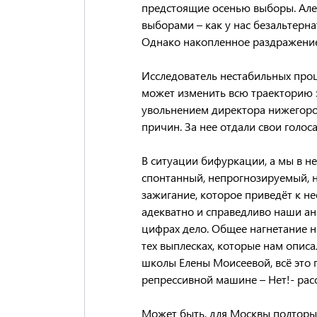
предстоящие осенью выборы. Але
выборами – как у нас безальтерн
Однако накопленное раздражение 
Исследователь нестабильных про
может изменить всю траекторию 
увольнением директора нижегоро
причин. За нее отдали свои голо
В ситуации бифуркации, а мы в н
спонтанный, непрогнозируемый, 
зажигание, которое приведёт к 
адекватно и справедливо наши ана
цифрах дело. Общее нагнетание н
тех выплесках, которые нам опис
школы Елены Моисеевой, всё это 
репрессивной машине – Нет!- рас
Может быть, для Москвы полторы 