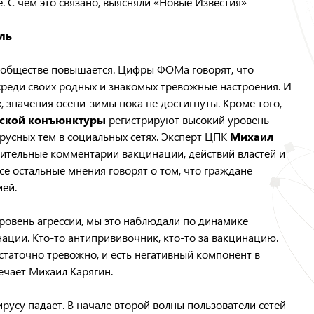
. С чем это связано, выясняли «Новые Известия»
ль
 обществе повышается. Цифры ФОМа говорят, что
реди своих родных и знакомых тревожные настроения. И
х, значения осени-зимы пока не достигнуты. Кроме того,
еской конъюнктуры
регистрируют высокий уровень
русных тем в социальных сетях. Эксперт ЦПК
Михаил
жительные комментарии вакцинации, действий властей и
е остальные мнения говорят о том, что граждане
ей.
ровень агрессии, мы это наблюдали по динамике
ации. Кто-то антипрививочник, кто-то за вакцинацию.
статочно тревожно, и есть негативный компонент в
ечает Михаил Карягин.
вирусу падает. В начале второй волны пользователи сетей