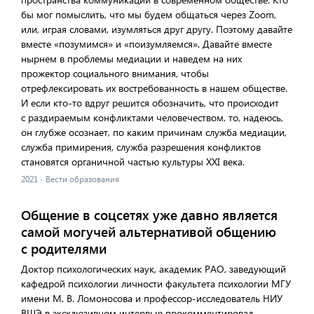
бы мог помыслить, что мы будем общаться через Zoom,
или, играя словами, изумляться друг другу. Поэтому давайте
вместе «позумимся» и «поизумляемся». Давайте вместе
нырнем в проблемы медиации и наведем на них
прожектор социального внимания, чтобы
отрефлексировать их востребованность в нашем обществе.
И если кто-то вдруг решится обозначить, что происходит
с раздираемым конфликтами человечеством, то, надеюсь,
он глубже осознает, по каким причинам служба медиации,
служба примирения, служба разрешения конфликтов
становятся органичной частью культуры ХХI века.
2021
·
Вести образования
Общение в соцсетях уже давно является
самой могучей альтернативой общению
с родителями
Доктор психологических наук, академик РАО, заведующий
кафедрой психологии личности факультета психологии МГУ
имени М. В. Ломоносова и профессор-исследователь НИУ
ВШЭ в эксклюзивном интервью прокомментировал