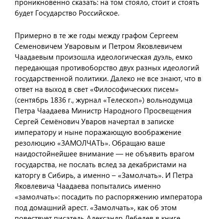
проникновенно сказать: на том стояло, стоит и стоять
будет Государство Российское.
Примерно в те же годы между графом Сергеем
Семеновичем Уваровым и Петром Яковлевичем
Чаадаевым произошла идеологическая дуэль, емко
передающая противоборство двух разных идеологий
государственной политики. Далеко не все знают, что в
ответ на выход в свет «Философических писем»
(сентябрь 1836 г., журнал «Телескоп») вольнодумца
Петра Чаадаева Министр Народного Просвещения
Сергей Семёнович Уваров начертал в записке
императору и ныне поражающую воображение
резолюцию «ЗАМОЛЧАТЬ». Обращаю ваше
наидостойнейшее внимание — не объявить врагом
государства, не послать вслед за декабристами на
каторгу в Сибирь, а именно – «Замолчать». И Петра
Яковлевича Чаадаева попытались именно
«замолчать»: посадить по распоряжению императора
под домашний арест. «Замолчать», как об этом
повествует писатель Александр Лебедев в книге