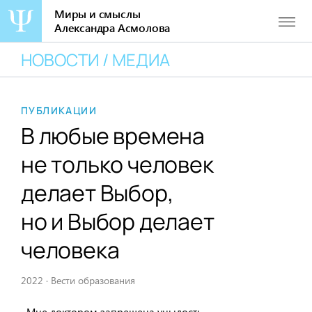
Миры и смыслы
Александра Асмолова
Перейти
НОВОСТИ / МЕДИА
к
содержанию
ПУБЛИКАЦИИ
В любые времена
не только человек
делает Выбор,
но и Выбор делает
человека
2022
·
Вести образования