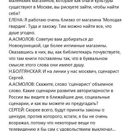
маленьких магазинов, которые как очаги культуры
существуют в Москве, вы рискуете зайти, чтобы найти
себя?
ЕЛЕНА: Я работаю очень близко от магазина ‘Молодая
гвардия’. Туда и захожу. Там можно найти все, что
душе угодно.
А.АСМОЛОВ: Советую вам добираться до
Новокузнецкой, где более интимные магазины.
Оказавшись в них, вы, как библиотекарь почувствуете,
что там книги поставлены так, что в буквальном
смысле этого слова они имеют душу.
Н.БОЛТЯНСКАЯ: И на линии у нас москвич, сценарист
Сергей.
А.АСМОЛОВ: Скажите, слово ‘сценарист’ объемное
слово. Какие сценарии развития авторитарности в
России вы видите в ближайшие дни, социальные
сценарии, и как вы можете их предугадать?
СЕРГЕЙ: Скорее всего, будут приняты законы о
цензуре, против которого, кстати, я бы не очень
возражал, потому что некоторые вещи по
телевидению я бы сам с удовольствием выключал…