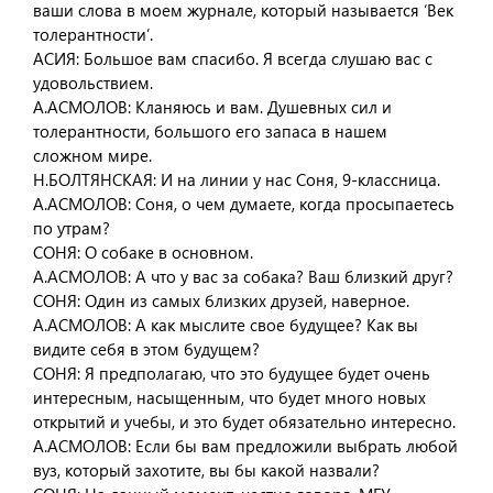
ваши слова в моем журнале, который называется ‘Век
толерантности’.
АСИЯ: Большое вам спасибо. Я всегда слушаю вас с
удовольствием.
А.АСМОЛОВ: Кланяюсь и вам. Душевных сил и
толерантности, большого его запаса в нашем
сложном мире.
Н.БОЛТЯНСКАЯ: И на линии у нас Соня, 9-классница.
А.АСМОЛОВ: Соня, о чем думаете, когда просыпаетесь
по утрам?
СОНЯ: О собаке в основном.
А.АСМОЛОВ: А что у вас за собака? Ваш близкий друг?
СОНЯ: Один из самых близких друзей, наверное.
А.АСМОЛОВ: А как мыслите свое будущее? Как вы
видите себя в этом будущем?
СОНЯ: Я предполагаю, что это будущее будет очень
интересным, насыщенным, что будет много новых
открытий и учебы, и это будет обязательно интересно.
А.АСМОЛОВ: Если бы вам предложили выбрать любой
вуз, который захотите, вы бы какой назвали?