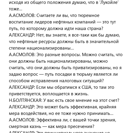
исходя из общего положения думаю, что в ‘Лукойле’
тоже…
А.АСМОЛОВ: Считаете ли вы, что тюремное
воспитание лидеров нефтяных компаний — это тут
путь, по которому должна идти наша страна?
АЛЕКСАНДР: Нет, вы знаете, я все-таки как бы думаю,
что нефтяные ресурсы должны быть в значительной
степени национализированы…
А.АСМОЛОВ: Это разные вопросы. Можно считать, что
они должны быть национализированы, можно
считать, что они должны быть приватизированы, но я
задаю вопрос — путь посадки в тюрьму является ли
способом исправления налоговых ситуаций?
АЛЕКСАНДР: Если мы обратимся к США, то там это
приветствуется, воплощается в жизнь.
Н.БОЛТЯНСКАЯ: У вас есть свое мнение на этот счет?
АЛЕКСАНДР: Это может быть эффективная, крайняя
мера воздействия, но ее тоже нужно принимать…
А.АСМОЛОВ: Эффективна ли, с вашей точки зрения,
смертная казнь — как мера пресечения?
АЛЕКСАНДР: Это принципиального значения не