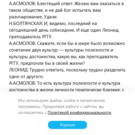
А.АСМОЛОВ: Блестящий ответ. Желаю вам оказаться в
таком обществе, и не дай бог испытать вам
разочарование. Удачи.
Н.БОЛТЯНСКАЯ: И, видимо, последний на
сегодняшний день собеседник. И еще один Леонид,
преподаватель РГГУ.
А.АСМОЛОВ: Скажите, если бы в мире было возможно
сочетание двух культур — культуры полезности и
культуры достоинства, какую вы, как преподаватель
РГГУ, предпочли бы в своей жизни?
ЛЕОНИД: Трудно ответить, поскольку трудно разделить
одно от другого.
А.АСМОЛОВ: То есть культура полезности и культура
достоинства в жизни личности практически близкие, с
вашей точки зрения, категории?
Мы используем файлы cookie и метрические
ЛЕОНИД: Практически одно и то же.
программы. Продолжая работу с сайтом, вы
А.АСМОЛОВ: Но когда к вам обращаются и вами
соглашаетесь с
Политикой конфиденциальности
манипулируют — вы испытываете какую культуру —
полезности или достоинства?
Хорошо
ЛЕОНИД: Я не поддаюсь на манипуляции…