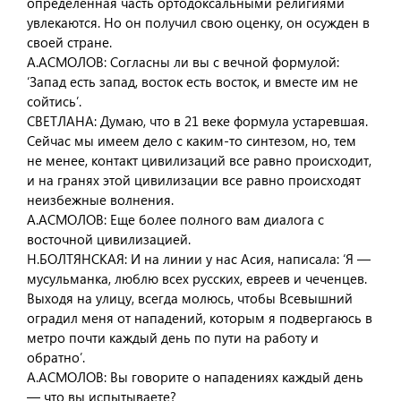
определенная часть ортодоксальными религиями
увлекаются. Но он получил свою оценку, он осужден в
своей стране.
А.АСМОЛОВ: Согласны ли вы с вечной формулой:
‘Запад есть запад, восток есть восток, и вместе им не
сойтись’.
СВЕТЛАНА: Думаю, что в 21 веке формула устаревшая.
Сейчас мы имеем дело с каким-то синтезом, но, тем
не менее, контакт цивилизаций все равно происходит,
и на гранях этой цивилизации все равно происходят
неизбежные волнения.
А.АСМОЛОВ: Еще более полного вам диалога с
восточной цивилизацией.
Н.БОЛТЯНСКАЯ: И на линии у нас Асия, написала: ‘Я —
мусульманка, люблю всех русских, евреев и чеченцев.
Выходя на улицу, всегда молюсь, чтобы Всевышний
оградил меня от нападений, которым я подвергаюсь в
метро почти каждый день по пути на работу и
обратно’.
А.АСМОЛОВ: Вы говорите о нападениях каждый день
— что вы испытываете?