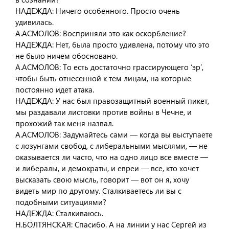
НАДЕЖДА: Ничего особенного. Просто очень
удивилась.
А.АСМОЛОВ: Восприняли это как оскорбление?
НАДЕЖДА: Нет, была просто удивлена, потому что это
не было ничем обосновано.
А.АСМОЛОВ: То есть достаточно грассирующего ‘эр’,
чтобы быть отнесенной к тем лицам, на которые
постоянно идет атака.
НАДЕЖДА: У нас был правозащитный военный пикет,
мы раздавали листовки против войны в Чечне, и
прохожий так меня назвал.
А.АСМОЛОВ: Задумайтесь сами — когда вы выступаете
с лозунгами свобод, с либеральными мыслями, — не
оказывается ли часто, что на одно лицо все вместе —
и либералы, и демократы, и евреи — все, кто хочет
высказать свою мысль, говорит — вот он я, хочу
видеть мир по другому. Сталкиваетесь ли вы с
подобными ситуациями?
НАДЕЖДА: Сталкиваюсь.
Н.БОЛТЯНСКАЯ: Спасибо. А на линии у нас Сергей из