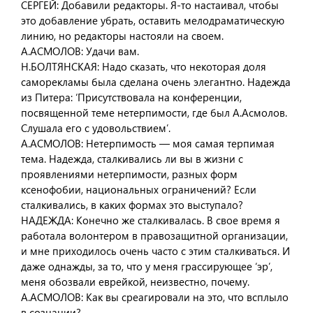
СЕРГЕЙ: Добавили редакторы. Я-то настаивал, чтобы
это добавление убрать, оставить мелодраматическую
линию, но редакторы настояли на своем.
А.АСМОЛОВ: Удачи вам.
Н.БОЛТЯНСКАЯ: Надо сказать, что некоторая доля
саморекламы была сделана очень элегантно. Надежда
из Питера: ‘Присутствовала на конференции,
посвященной теме нетерпимости, где был А.Асмолов.
Слушала его с удовольствием’.
А.АСМОЛОВ: Нетерпимость — моя самая терпимая
тема. Надежда, сталкивались ли вы в жизни с
проявлениями нетерпимости, разных форм
ксенофобии, национальных ограничений? Если
сталкивались, в каких формах это выступало?
НАДЕЖДА: Конечно же сталкивалась. В свое время я
работала волонтером в правозащитной организации,
и мне приходилось очень часто с этим сталкиваться. И
даже однажды, за то, что у меня грассирующее ‘эр’,
меня обозвали еврейкой, неизвестно, почему.
А.АСМОЛОВ: Как вы среагировали на это, что всплыло
в сознании?