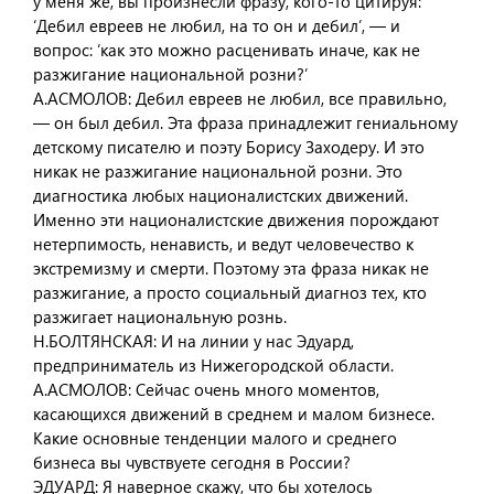
у меня же, вы произнесли фразу, кого-то цитируя:
‘Дебил евреев не любил, на то он и дебил’, — и
вопрос: ‘как это можно расценивать иначе, как не
разжигание национальной розни?’
А.АСМОЛОВ: Дебил евреев не любил, все правильно,
— он был дебил. Эта фраза принадлежит гениальному
детскому писателю и поэту Борису Заходеру. И это
никак не разжигание национальной розни. Это
диагностика любых националистских движений.
Именно эти националистские движения порождают
нетерпимость, ненависть, и ведут человечество к
экстремизму и смерти. Поэтому эта фраза никак не
разжигание, а просто социальный диагноз тех, кто
разжигает национальную рознь.
Н.БОЛТЯНСКАЯ: И на линии у нас Эдуард,
предприниматель из Нижегородской области.
А.АСМОЛОВ: Сейчас очень много моментов,
касающихся движений в среднем и малом бизнесе.
Какие основные тенденции малого и среднего
бизнеса вы чувствуете сегодня в России?
ЭДУАРД: Я наверное скажу, что бы хотелось