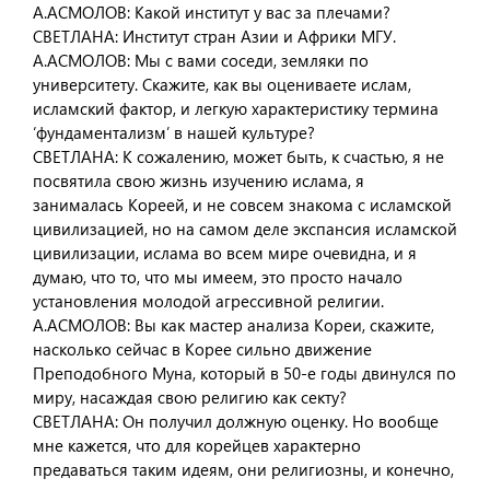
А.АСМОЛОВ: Какой институт у вас за плечами?
СВЕТЛАНА: Институт стран Азии и Африки МГУ.
А.АСМОЛОВ: Мы с вами соседи, земляки по
университету. Скажите, как вы оцениваете ислам,
исламский фактор, и легкую характеристику термина
‘фундаментализм’ в нашей культуре?
СВЕТЛАНА: К сожалению, может быть, к счастью, я не
посвятила свою жизнь изучению ислама, я
занималась Кореей, и не совсем знакома с исламской
цивилизацией, но на самом деле экспансия исламской
цивилизации, ислама во всем мире очевидна, и я
думаю, что то, что мы имеем, это просто начало
установления молодой агрессивной религии.
А.АСМОЛОВ: Вы как мастер анализа Кореи, скажите,
насколько сейчас в Корее сильно движение
Преподобного Муна, который в 50-е годы двинулся по
миру, насаждая свою религию как секту?
СВЕТЛАНА: Он получил должную оценку. Но вообще
мне кажется, что для корейцев характерно
предаваться таким идеям, они религиозны, и конечно,