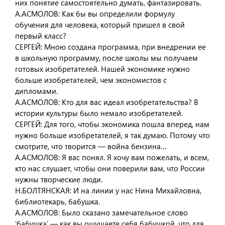
них понятие самостоятельно думать, фантазировать.
А.АСМОЛОВ: Как бы вы определили формулу
обучения для человека, который пришел в свой
первый класс?
СЕРГЕЙ: Мною создана программа, при внедрении ее
в школьную программу, после школы мы получаем
готовых изобретателей. Нашей экономике нужно
больше изобретателей, чем экономистов с
дипломами.
А.АСМОЛОВ: Кто для вас идеал изобретательства? В
истории культуры было немало изобретателей.
СЕРГЕЙ: Для того, чтобы экономика пошла вперед, нам
нужно больше изобретателей, я так думаю. Потому что
смотрите, что творится — война бензина…
А.АСМОЛОВ: Я вас понял. Я хочу вам пожелать, и всем,
кто нас слушает, чтобы они поверили вам, что России
нужны творческие люди.
Н.БОЛТЯНСКАЯ: И на линии у нас Нина Михайловна,
библиотекарь, бабушка.
А.АСМОЛОВ: Было сказано замечательное слово
‘бабушка’ — как вы ощущаете себя бабушкой, что для