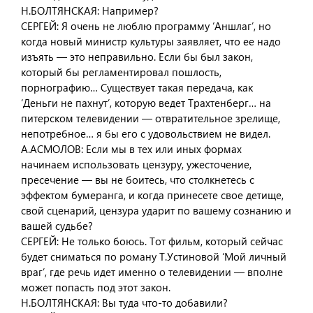
Н.БОЛТЯНСКАЯ: Например?
СЕРГЕЙ: Я очень не люблю программу ‘Аншлаг’, но
когда новый министр культуры заявляет, что ее надо
изъять — это неправильно. Если бы был закон,
который бы регламентировал пошлость,
порнографию… Существует такая передача, как
‘Деньги не пахнут’, которую ведет Трахтенберг… на
питерском телевидении — отвратительное зрелище,
непотребное… я бы его с удовольствием не видел.
А.АСМОЛОВ: Если мы в тех или иных формах
начинаем использовать цензуру, ужесточение,
пресечение — вы не боитесь, что столкнетесь с
эффектом бумеранга, и когда принесете свое детище,
свой сценарий, цензура ударит по вашему сознанию и
вашей судьбе?
СЕРГЕЙ: Не только боюсь. Тот фильм, который сейчас
будет сниматься по роману Т.Устиновой ‘Мой личный
враг’, где речь идет именно о телевидении — вполне
может попасть под этот закон.
Н.БОЛТЯНСКАЯ: Вы туда что-то добавили?