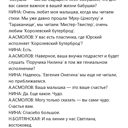
вас самое важное в вашей жизни бабушки?
НИНА: Очень любит моя малышка, когда мы читаем
стихи. Мы уже давно прошли ‘Муху-Цокотуху’ и
‘Тараканище’, мы читаем ‘Мистер-Твистер’, очень
любим ‘Королевский бутерброд’.
А.АСМОЛОВ: У вас есть пластинка, где Юрский
исполняет ‘Королевский бутерброд’?
НИНА: Есть.
А.АСМОЛОВ: Наверное, ваша внучка подрастет и будет
слушать ‘Поручика Нилина’ в том же гениальном
исполнении?
НИНА: Надеюсь. ‘Евгения Онегина’ мы еще не читали,
но приближаемся.
А.АСМОЛОВ: Ваша малышка — это ваше счастье?
НИНА: Да. Еще какое. Чудо.
А.АСМОЛОВ: Могу только сказать — вы сами чудо.
Счастья вам.
НИНА: Спасибо большое.
Н.БОЛТЯНСКАЯ: И на линии у нас Светлана,
востоковед.