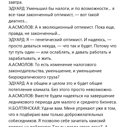
завтра.
ЭДУАРД: Уменьшил бы налоги, и по возможности… я
все-таки законченный оптимист, — вот такой
диагноз…
А.АСМОЛОВ: А я эволюционный оптимист. Пока еще,
правда, не законченный…
ЭДУАРД: Я — генетический оптимист. И надеюсь, —
просто деваться некуда, — что так и будет. Потому что
тут путь один — или ослаблять, и давать работать и
зарабатывать, и жить.
А.АСМОЛОВ: То есть изменение налогового
законодательства, уменьшение, и уменьшение
бюрократического груза?
ЭДУАРД: А в общем и целом это и будет общее
потепление климата. Без этого просто невозможно.
А.АСМОЛОВ: Вместе будем надеяться на завершение
ледникового периода для малого и среднего бизнеса.
Н.БОЛТЯНСКАЯ: Удачи вам. Меня упрекают уже в том,
что я подбираю вам только доброжелательных
собеседников. Я позволю себе зачитать хамский
вопрос на пейджере: ‘Где вы взяли этого лоха?’. А