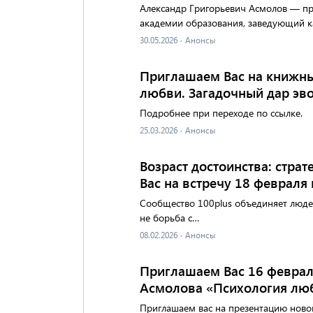
Александр Григорьевич Асмолов — про
академии образования, заведующий к
30.05.2026
·
Анонсы
Приглашаем Вас на книжный
любви. Загадочный дар э
Подробнее при переходе по ссылке.
25.03.2026
·
Анонсы
Возраст достоинства: стра
Вас на встречу 18 февраля 
Сообщество 100plus объединяет люде
не борьба с…
08.02.2026
·
Анонсы
Приглашаем Вас 16 февраля
Асмолова «Психология люб
Приглашаем вас на презентацию новой