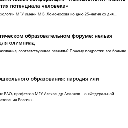
ития потенциала человека»
ихологии МГУ имени М.В. Ломоносова ко дню 25-летия со дня…
тическом образовательном форуме: нельзя
 для олимпиад
разование, соответствующее реалиям? Почему подростки все больше
школьного образования: пародия или
ик РАО, профессор МГУ Александр Асмолов – о ​«Федеральной
азования России».