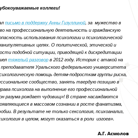
убокоуважаемые коллеги!
сал
письмо в поддержку Анны Гизуллиной
, за мужество в
аво на профессиональную деятельность и гражданскую
пасность использования психологии и психологической
анипулятивных целях. О политической, этической и
ости подобной ситуации, приводящей к дискредитации
 шел
тяжелый разговор
в 2012 году. История с атакой на
 преподавателя Уральского федерального университета
психологическую помощь детям-подросткам группы риска,
ессиональное сообщество, занять твердую позицию в
рава психолога на выполнение его профессиональной
сон разума рождает чудовищ»! В стране насаждаются
роявляющиеся в массовом сознании в росте фанатизма,
бии. В результате не только сексология, психоанализ,
сихология в целом, могут оказаться в роли изгоев».
А.Г. Асмолов